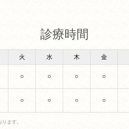
診療時間
火
水
木
金
○
○
○
○
○
○
○
○
おります。