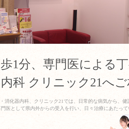
歩1分、専門医による
内科 クリニック21へ
科・消化器内科、クリニック21では、日常的な病気から、健
専門医として県内外からの受入を行い、日々治療にあたって